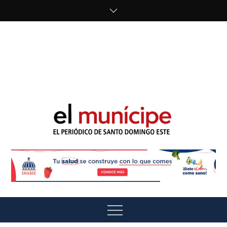
Skip
to
content
cipe.com/wp-
content/uploads/2023/10/F8WDDzzWwAEEBKD.jpeg"
alt="" />
El Munícipe
El periódico de Santo Domingo Este
Menu