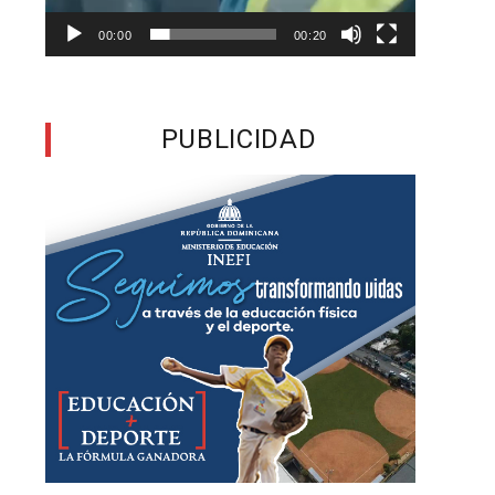
e
a
00:00
00:20
a
PUBLICIDAD
s
s
l
a
,
n
e