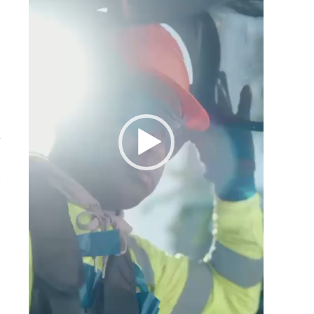
í
.
r
e
n
a