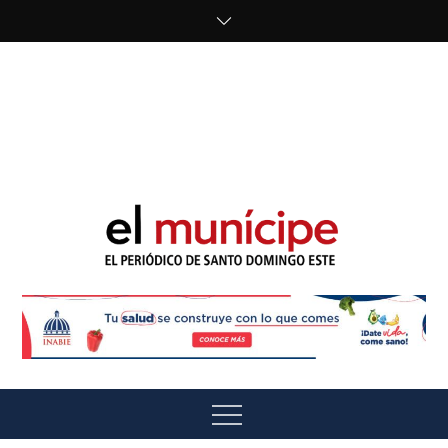
Skip
to
content
cipe.com/wp-
content/uploads/2023/10/F8WDDzzWwAEEBKD.jpeg"
alt="" />
El Munícipe
El periódico de Santo Domingo Este
Menu