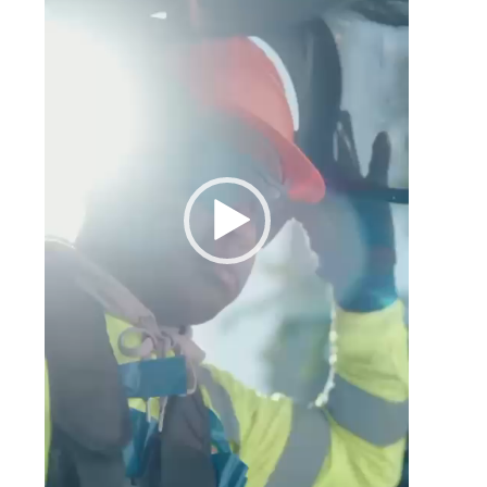
,
e
s
n
o