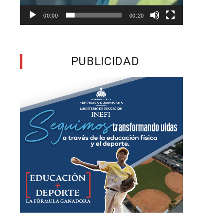
s
00:00
00:20
e
n
PUBLICIDAD
a
s
a
l