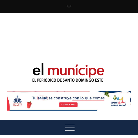
Skip
to
content
cipe.com/wp-
content/uploads/2023/10/F8WDDzzWwAEEBKD.jpeg"
alt="" />
El Munícipe
El periódico de Santo Domingo Este
Menu