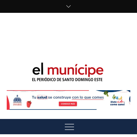
Skip
to
content
cipe.com/wp-
content/uploads/2023/10/F8WDDzzWwAEEBKD.jpeg"
alt="" />
El Munícipe
El periódico de Santo Domingo Este
Menu