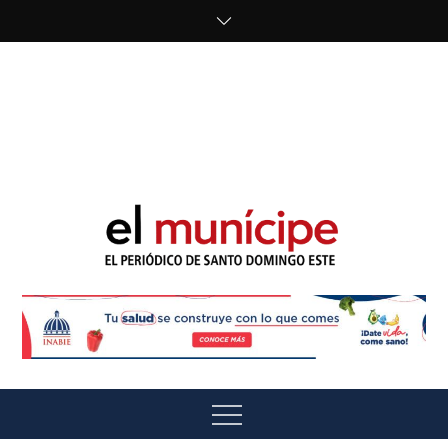
Skip
to
content
cipe.com/wp-
content/uploads/2023/10/F8WDDzzWwAEEBKD.jpeg"
alt="" />
El Munícipe
El periódico de Santo Domingo Este
Menu