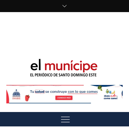
Skip
to
content
cipe.com/wp-
content/uploads/2023/10/F8WDDzzWwAEEBKD.jpeg"
alt="" />
El Munícipe
El periódico de Santo Domingo Este
Menu