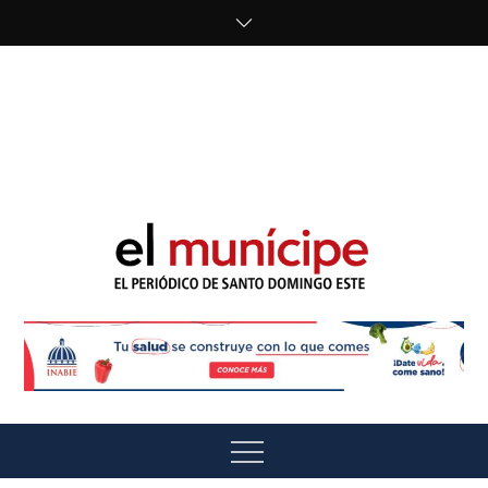
Skip
to
content
cipe.com/wp-
content/uploads/2023/10/F8WDDzzWwAEEBKD.jpeg"
alt="" />
El Munícipe
El periódico de Santo Domingo Este
Menu