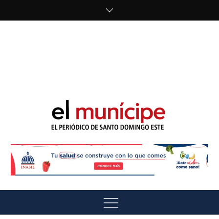
Skip
to
content
cipe.com/wp-
content/uploads/2023/10/F8WDDzzWwAEEBKD.jpeg"
alt="" />
El Munícipe
El periódico de Santo Domingo Este
Menu