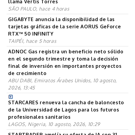
llama Vértis Torres
SÃO PAULO, hace 4 horas
GIGABYTE anuncia la disponibilidad de las
tarjetas gráficas de la serie AORUS GeForce
RTX™ 50 INFINITY
TAIPÉI, hace 5 horas
ADNOC Gas registra un beneficio neto sólido
en el segundo trimestre y toma la decisión
final de inversión en importantes proyectos
de crecimiento
ABU DABI, Emiratos Árabes Unidos, 10 agosto,
2026, 13:45
STARCARES renueva la cancha de baloncesto
de la Universidad de Lagos para los futuros
profesionales sanitarios
LAGOS, Nigeria, 10 agosto, 2026, 10:29
STARTRADER amplía su oferta de IA con 31