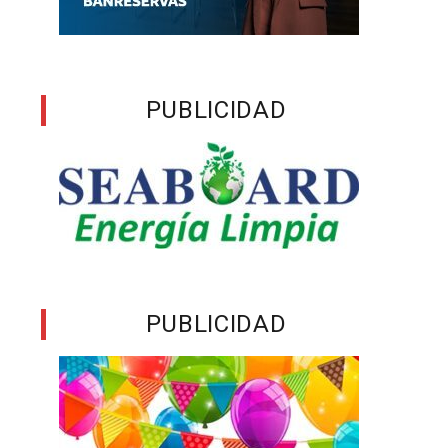
a
PUBLICIDAD
ó
e
n
PUBLICIDAD
l
s
ó