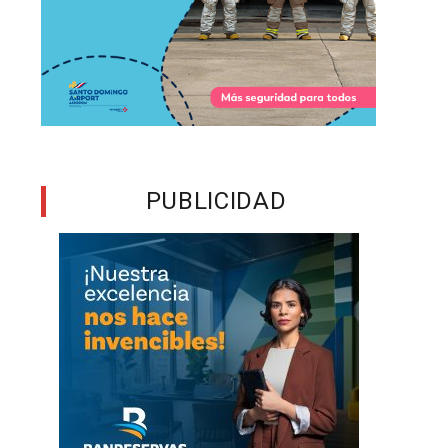
ó
a
a
PUBLICIDAD
l
,
n