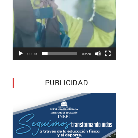
a
00:00
00:20
a
PUBLICIDAD
l
,