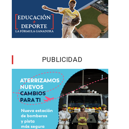
n
a
ó
e
PUBLICIDAD
n
l
s