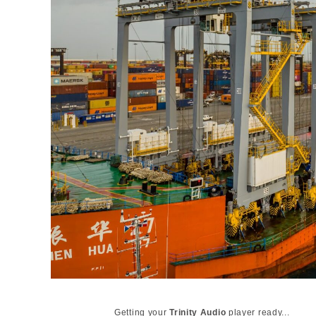
Getting your
Trinity Audio
player ready...