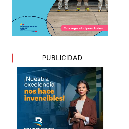
e
s
ó
PUBLICIDAD
r
r
s
s