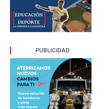
y
ó
PUBLICIDAD
x
a
s