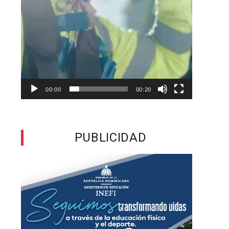
e
a
a
00:00
00:20
PUBLICIDAD
s
,
n
n