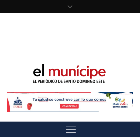
Skip
to
content
cipe.com/wp-
content/uploads/2023/10/F8WDDzzWwAEEBKD.jpeg"
alt="" />
El Munícipe
El periódico de Santo Domingo Este
Menu