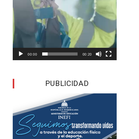
o
y
n
00:00
00:20
o
PUBLICIDAD
n
s
a
,