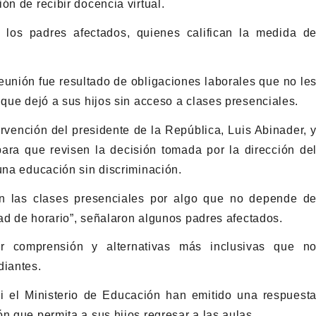
ón de recibir docencia virtual.
r los padres afectados, quienes califican la medida d
reunión fue resultado de obligaciones laborales que no le
 que dejó a sus hijos sin acceso a clases presenciales.
tervención del presidente de la República, Luis Abinader, 
ara que revisen la decisión tomada por la dirección de
una educación sin discriminación.
an las clases presenciales por algo que no depende d
idad de horario”, señalaron algunos padres afectados.
or comprensión y alternativas más inclusivas que n
diantes.
ni el Ministerio de Educación han emitido una respuest
n que permita a sus hijos regresar a las aulas.