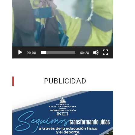
e
s
00:00
00:20
y
l
PUBLICIDAD
e
o
a