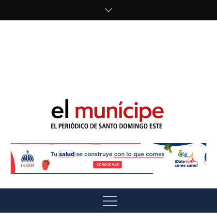
Skip
to
content
cipe.com/wp-
content/uploads/2023/10/F8WDDzzWwAEEBKD.jpeg"
alt="" />
El Munícipe
El periódico de Santo Domingo Este
Menu