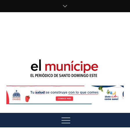
Skip
to
content
cipe.com/wp-
content/uploads/2023/10/F8WDDzzWwAEEBKD.jpeg"
alt="" />
El Munícipe
El periódico de Santo Domingo Este
Menu