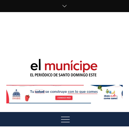
Skip
to
content
cipe.com/wp-
content/uploads/2023/10/F8WDDzzWwAEEBKD.jpeg"
alt="" />
El Munícipe
El periódico de Santo Domingo Este
Menu