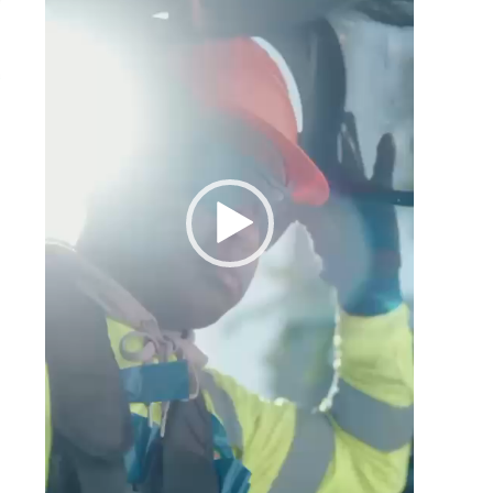
s
l
y