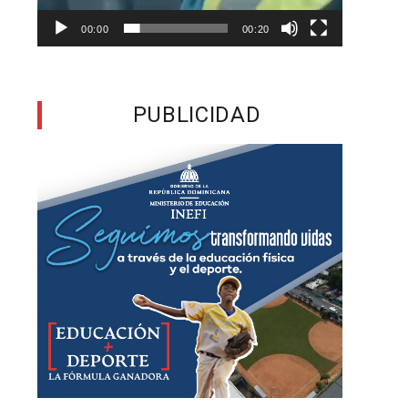
s
00:00
00:20
o
PUBLICIDAD
r
n
a
s
a