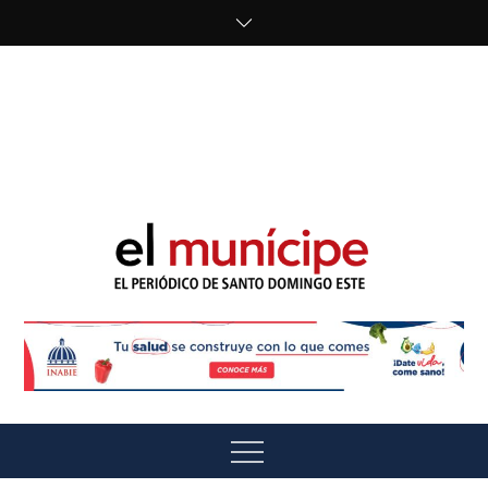
Skip
to
content
cipe.com/wp-
content/uploads/2023/10/F8WDDzzWwAEEBKD.jpeg"
alt="" />
El Munícipe
El periódico de Santo Domingo Este
Menu