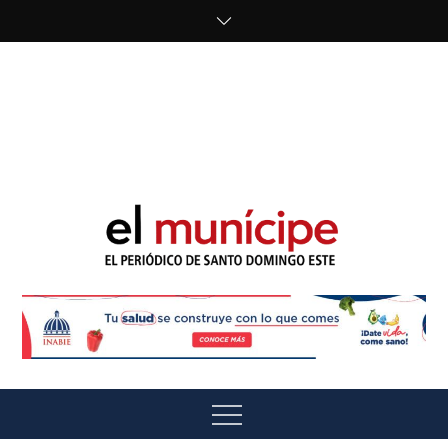
Skip
to
content
cipe.com/wp-
content/uploads/2023/10/F8WDDzzWwAEEBKD.jpeg"
alt="" />
El Munícipe
El periódico de Santo Domingo Este
Menu