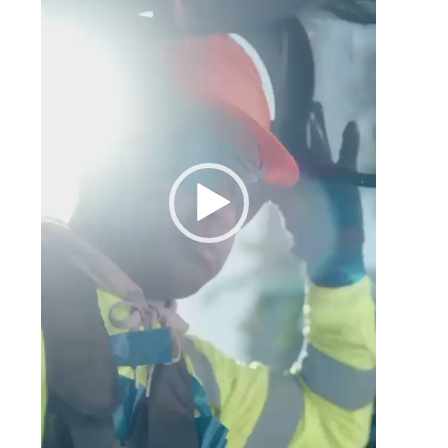
o
a
s
n
s