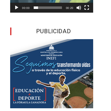
00:00
00:20
n
l
PUBLICIDAD
d
n
9
n
s
—
s