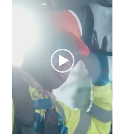
)
,
e
,
5
e
e