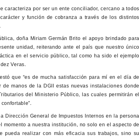
se caracteriza por ser un ente conciliador, cercano a todo
 carácter y función de cobranza a través de los distinto
.
ública, doña Miriam Germán Brito el apoyo brindado par
sente unidad, reiterando ante el país que nuestro únic
ctica en el servicio público, tal como ha sido el ejempl
ldez Veras.
estó que “es de mucha satisfacción para mí en el día d
ir de manos de la DGII estas nuevas instalaciones dond
ibutarios del Ministerio Público, las cuales permitirán e
confortable”.
la Dirección General de Impuestos Internos en la person
el momento a nuestra institución, no solo en el aspecto d
que pueda realizar con más eficacia sus trabajos, sino s