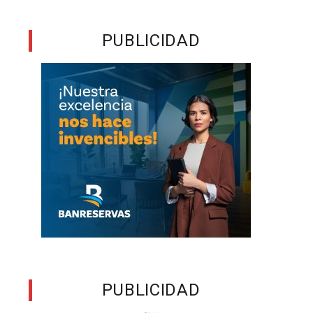
y
o
PUBLICIDAD
s
o
n
l
s
PUBLICIDAD