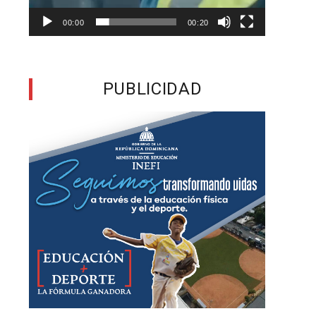
s
00:00
00:20
s
PUBLICIDAD
a
o
o
e
e
l
a
e
u