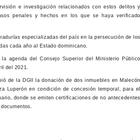
isión e investigación relacionados con estos delitos 
asos penales y hechos en los que se haya verificad
curadurías especializadas del país en la persecución de lo
didas cada año al Estado dominicano.
 la agenda del Consejo Superior del Ministerio Públic
il del 2021.
ibió de la DGII la donación de dos inmuebles en Malecó
za Luperón en condición de concesión temporal, para e
suario, donde se emiten certificaciones de no antecedente
s documentos.