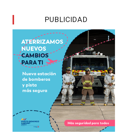
a
n
PUBLICIDAD
a
o
,
a
e
a