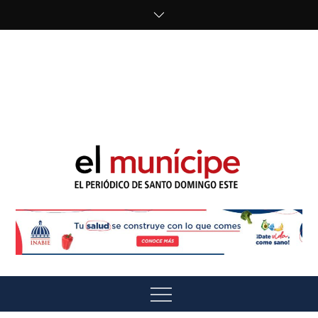
Skip
to
content
cipe.com/wp-
content/uploads/2023/10/F8WDDzzWwAEEBKD.jpeg"
alt="" />
El Munícipe
El periódico de Santo Domingo Este
Menu