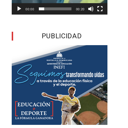
o
00:00
00:20
$
PUBLICIDAD
s
a
a
e
o
e
n