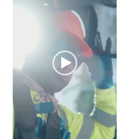
e
o
o
z
a