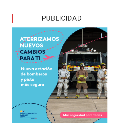
e
PUBLICIDAD
n
r
a
l
s