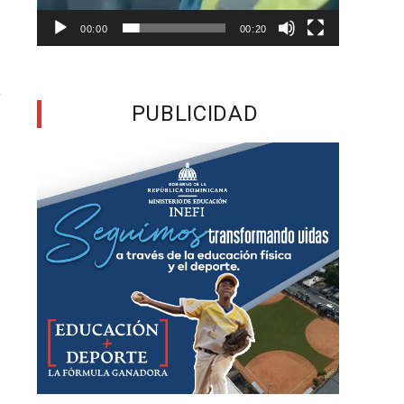
00:00
00:20
r
PUBLICIDAD
a
a
n
a
u
,