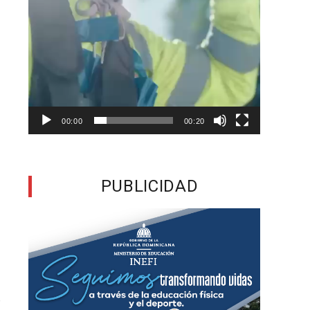
e
n
a
00:00
00:20
n
s
PUBLICIDAD
s
a
4
r