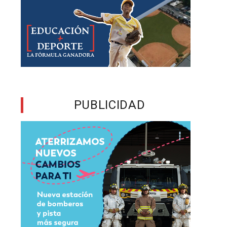
s
7
s
s
PUBLICIDAD
4
n