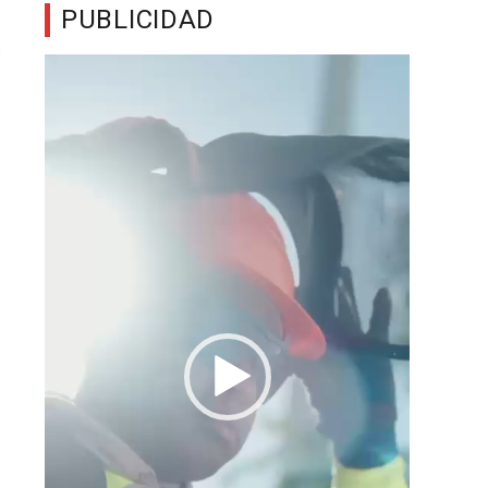
PUBLICIDAD
Reproductor
de
vídeo
l
y
o