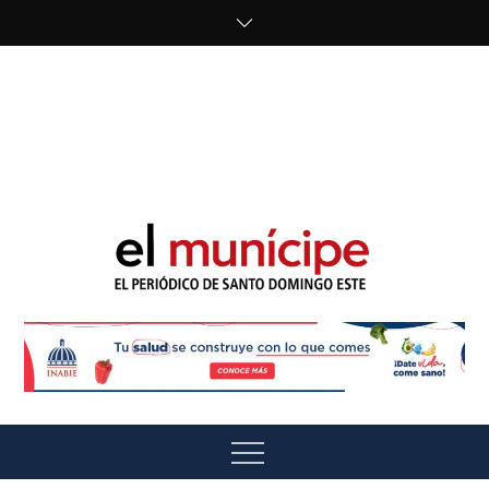
Skip
to
content
cipe.com/wp-
content/uploads/2023/10/F8WDDzzWwAEEBKD.jpeg"
alt="" />
El Munícipe
El periódico de Santo Domingo Este
Menu