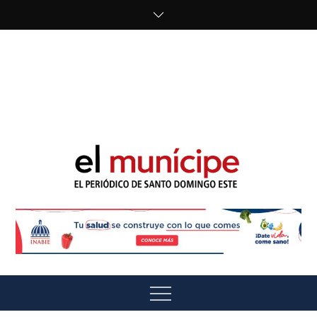
Skip
to
content
cipe.com/wp-
content/uploads/2023/10/F8WDDzzWwAEEBKD.jpeg"
alt="" />
El Munícipe
El periódico de Santo Domingo Este
Menu