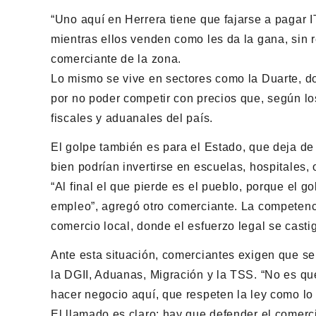
“Uno aquí en Herrera tiene que fajarse a pagar I
mientras ellos venden como les da la gana, sin r
comerciante de la zona.
Lo mismo se vive en sectores como la Duarte, 
por no poder competir con precios que, según lo
fiscales y aduanales del país.
El golpe también es para el Estado, que deja de
bien podrían invertirse en escuelas, hospitales,
“Al final el que pierde es el pueblo, porque el 
empleo”, agregó otro comerciante. La competenci
comercio local, donde el esfuerzo legal se casti
Ante esta situación, comerciantes exigen que se 
la DGII, Aduanas, Migración y la TSS. “No es que
hacer negocio aquí, que respeten la ley como lo
El llamado es claro: hay que defender el comerc