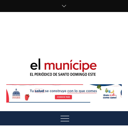
Skip
to
content
cipe.com/wp-
content/uploads/2023/10/F8WDDzzWwAEEBKD.jpeg"
alt="" />
El Munícipe
El periódico de Santo Domingo Este
Menu