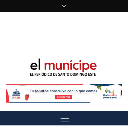
Skip
to
content
cipe.com/wp-
content/uploads/2023/10/F8WDDzzWwAEEBKD.jpeg"
alt="" />
El Munícipe
El periódico de Santo Domingo Este
Menu