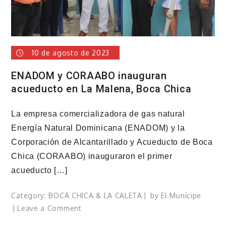
10 de agosto de 2023
ENADOM y CORAABO inauguran
acueducto en La Malena, Boca Chica
La empresa comercializadora de gas natural
Energía Natural Dominicana (ENADOM) y la
Corporación de Alcantarillado y Acueducto de Boca
Chica (CORAABO) inauguraron el primer
acueducto […]
Category:
BOCA CHICA & LA CALETA
by
El Munícipe
on
Leave a Comment
ENADOM