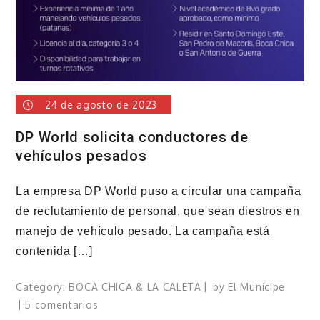
ecoturísticos
de
la
zona
24 de agosto de 2023
DP World solicita conductores de
vehículos pesados
La empresa DP World puso a circular una campaña
de reclutamiento de personal, que sean diestros en
manejo de vehículo pesado. La campaña está
contenida […]
Category:
BOCA CHICA & LA CALETA
by
El Munícipe
en
5 comentarios