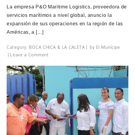
La empresa P&O Maritime Logistics, proveedora de
servicios marítimos a nivel global, anuncio la
expansión de sus operaciones en la región de las
Américas, a […]
Category:
BOCA CHICA & LA CALETA
by
El Munícipe
on
Leave a Comment
P&O
Maritime
Logistics
logra
contrato
en
República
Dominicana