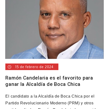
al
Club
Deportivo
Renacimiento
de
Boca
Chica
15 de febrero de 2024
Ramón Candelaria es el favorito para
ganar la Alcaldía de Boca Chica
El candidato a la Alcaldía de Boca Chica por el
Partido Revolucionario Moderno (PRM) y otros