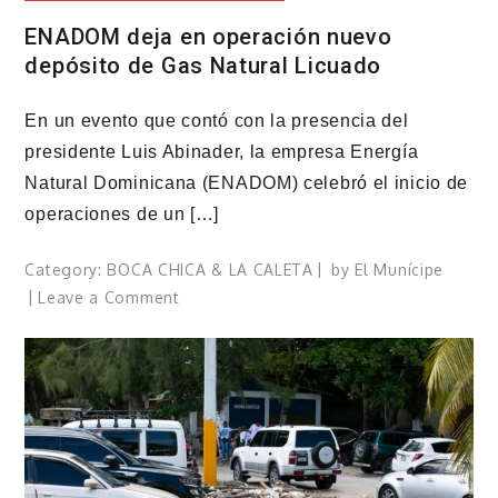
ENADOM deja en operación nuevo
depósito de Gas Natural Licuado
En un evento que contó con la presencia del
presidente Luis Abinader, la empresa Energía
Natural Dominicana (ENADOM) celebró el inicio de
operaciones de un […]
Category:
BOCA CHICA & LA CALETA
by
El Munícipe
on
Leave a Comment
ENADOM
deja
en
operación
nuevo
depósito
de