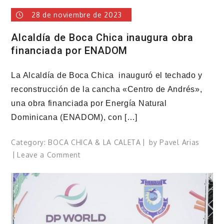
28 de noviembre de 2023
Alcaldía de Boca Chica inaugura obra
financiada por ENADOM
La Alcaldía de Boca Chica inauguró el techado y
reconstrucción de la cancha «Centro de Andrés»,
una obra financiada por Energía Natural
Dominicana (ENADOM), con […]
Category:
BOCA CHICA & LA CALETA
by
Pavel Arias
on
Leave a Comment
Alcaldía
de
Boca
Chica
inaugura