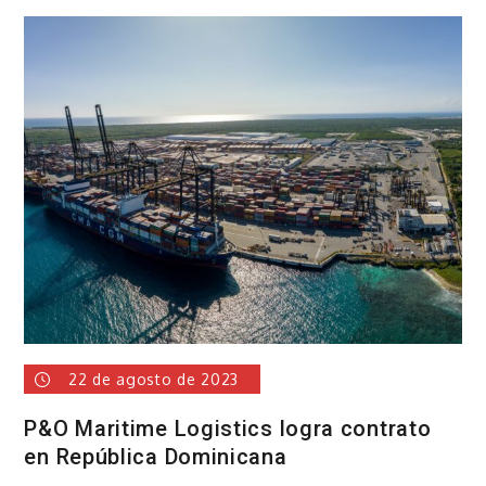
DP
World
solicita
conductores
de
vehículos
pesados
22 de agosto de 2023
P&O Maritime Logistics logra contrato
en República Dominicana