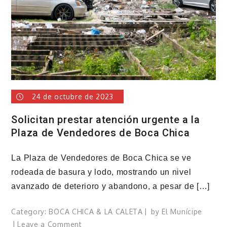
Gas
Natural
Licuado
24 de octubre de 2023
Solicitan prestar atención urgente a la
Plaza de Vendedores de Boca Chica
La Plaza de Vendedores de Boca Chica se ve
rodeada de basura y lodo, mostrando un nivel
avanzado de deterioro y abandono, a pesar de […]
Category:
BOCA CHICA & LA CALETA
by
El Munícipe
on
Leave a Comment