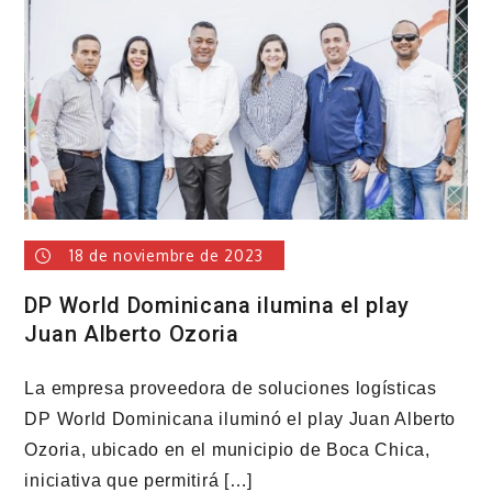
obra
financiada
por
ENADOM
18 de noviembre de 2023
DP World Dominicana ilumina el play
Juan Alberto Ozoria
La empresa proveedora de soluciones logísticas
DP World Dominicana iluminó el play Juan Alberto
Ozoria, ubicado en el municipio de Boca Chica,
iniciativa que permitirá […]