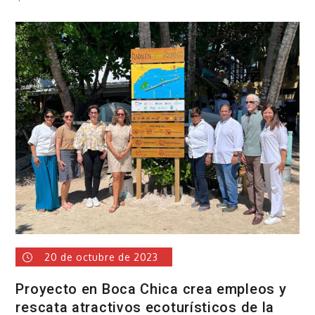
Solicitan
prestar
atención
urgente
a
la
Plaza
de
Vendedores
de
Boca
Chica
20 de octubre de 2023
Proyecto en Boca Chica crea empleos y
rescata atractivos ecoturísticos de la