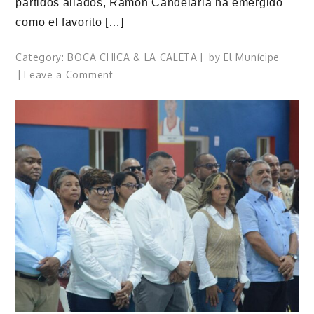
partidos aliados, Ramón Candelaria ha emergido
como el favorito […]
Category:
BOCA CHICA & LA CALETA
by
El Munícipe
on
Leave a Comment
Ramón
Candelaria
es
el
favorito
para
ganar
la
Alcaldía
de
Boca
Chica