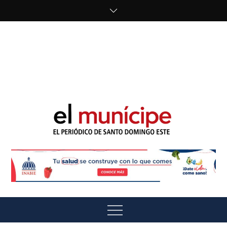
Skip
to
content
cipe.com/wp-
content/uploads/2023/10/F8WDDzzWwAEEBKD.jpeg"
alt="" />
El Munícipe
El periódico de Santo Domingo Este
Menu