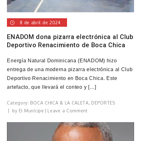
8 de abril de 2024
ENADOM dona pizarra electrónica al Club
Deportivo Renacimiento de Boca Chica
Energía Natural Dominicana (ENADOM) hizo
entrega de una moderna pizarra electrónica al Club
Deportivo Renacimiento en Boca Chica. Este
artefacto, que llevará el conteo y […]
Category:
BOCA CHICA & LA CALETA
,
DEPORTES
on
by
El Munícipe
Leave a Comment
ENADOM
dona
pizarra
electrónica