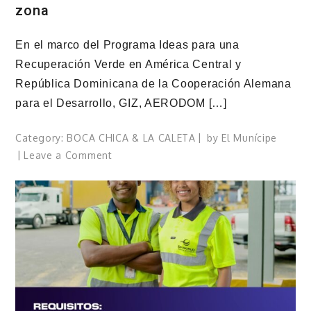
zona
En el marco del Programa Ideas para una
Recuperación Verde en América Central y
República Dominicana de la Cooperación Alemana
para el Desarrollo, GIZ, AERODOM […]
Category:
BOCA CHICA & LA CALETA
by
El Munícipe
on
Leave a Comment
Proyecto
en
Boca
Chica
crea
empleos
y
rescata
atractivos