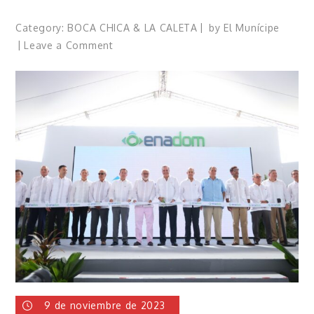
Category:
BOCA CHICA & LA CALETA
by
El Munícipe
on
Leave a Comment
DP
World
Dominicana
ilumina
el
play
Juan
Alberto
Ozoria
9 de noviembre de 2023