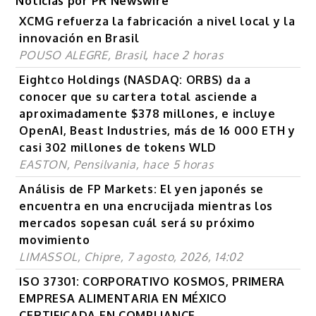
Noticias por PR Newswire
XCMG refuerza la fabricación a nivel local y la
innovación en Brasil
POUSO ALEGRE, Brasil, hace 2 horas
Eightco Holdings (NASDAQ: ORBS) da a
conocer que su cartera total asciende a
aproximadamente $378 millones, e incluye
OpenAI, Beast Industries, más de 16 000 ETH y
casi 302 millones de tokens WLD
EASTON, Pensilvania, hace 5 horas
Análisis de FP Markets: El yen japonés se
encuentra en una encrucijada mientras los
mercados sopesan cuál será su próximo
movimiento
LIMASSOL, Chipre, 7 agosto, 2026, 14:02
ISO 37301: CORPORATIVO KOSMOS, PRIMERA
EMPRESA ALIMENTARIA EN MÉXICO
CERTIFICADA EN COMPLIANCE