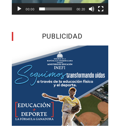
00:00
00:20
l
e
PUBLICIDAD
a
a
o