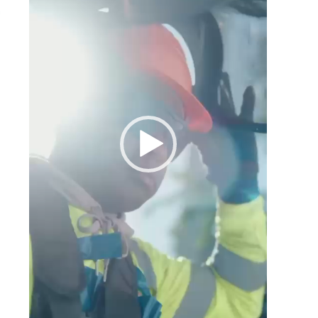
a
o
e
a
e