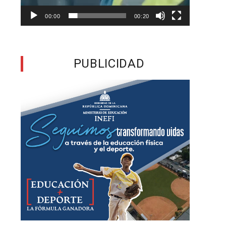
00:00
00:20
e
o
s
PUBLICIDAD
s
a
o
a
o