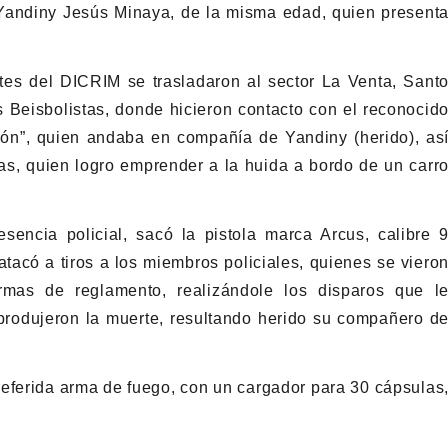
 Yandiny Jesús Minaya, de la misma edad, quien present
tes del DICRIM se trasladaron al sector La Venta, Sant
 Beisbolistas, donde hicieron contacto con el reconocid
cón”, quien andaba en compañía de Yandiny (herido), as
s, quien logro emprender a la huida a bordo de un carr
sencia policial, sacó la pistola marca Arcus, calibre 
tacó a tiros a los miembros policiales, quienes se viero
rmas de reglamento, realizándole los disparos que l
produjeron la muerte, resultando herido su compañero d
 referida arma de fuego, con un cargador para 30 cápsulas