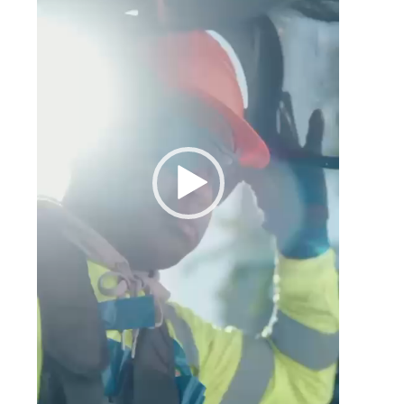
4
a
a
a
e