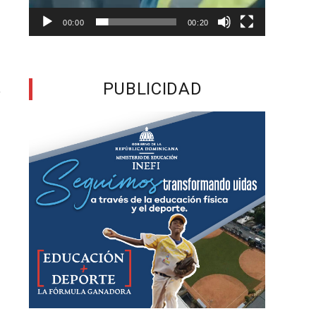
a
00:00
00:20
o
o
PUBLICIDAD
í
o
9
n
e
e
,