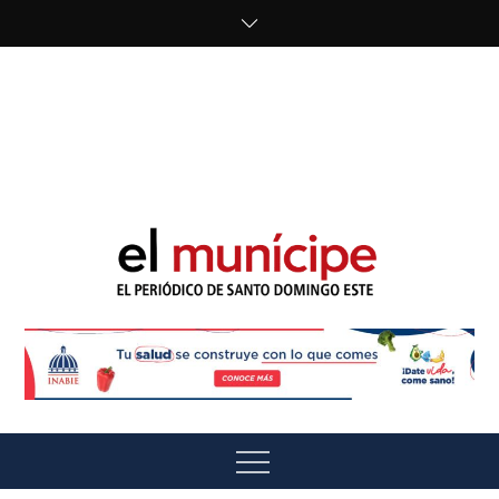
Skip
to
content
cipe.com/wp-
content/uploads/2023/10/F8WDDzzWwAEEBKD.jpeg"
alt="" />
El Munícipe
El periódico de Santo Domingo Este
Menu