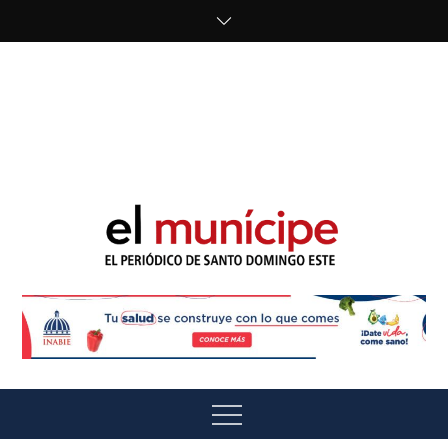
Skip
to
content
cipe.com/wp-
content/uploads/2023/10/F8WDDzzWwAEEBKD.jpeg"
alt="" />
El Munícipe
El periódico de Santo Domingo Este
Menu