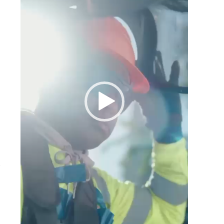
a
y
r
y
s