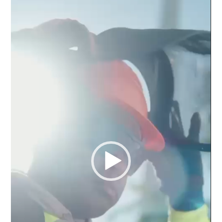
de
vídeo