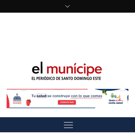
Skip
to
content
cipe.com/wp-
content/uploads/2023/10/F8WDDzzWwAEEBKD.jpeg"
alt="" />
El Munícipe
El periódico de Santo Domingo Este
Menu