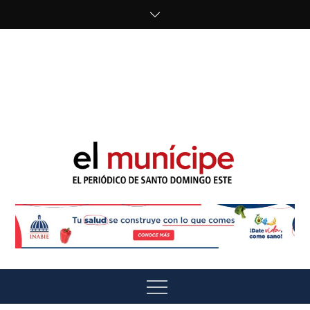
Skip
to
content
cipe.com/wp-
content/uploads/2023/10/F8WDDzzWwAEEBKD.jpeg"
alt="" />
El Munícipe
El periódico de Santo Domingo Este
Menu