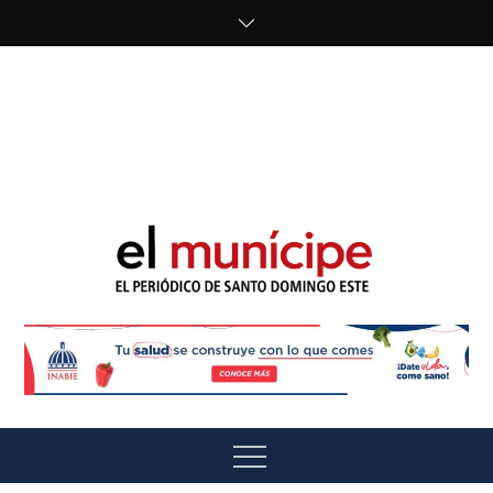
Skip
to
content
cipe.com/wp-
content/uploads/2023/10/F8WDDzzWwAEEBKD.jpeg"
alt="" />
El Munícipe
El periódico de Santo Domingo Este
Menu