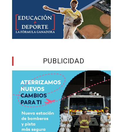
n
a
a
PUBLICIDAD
a
n
a
l