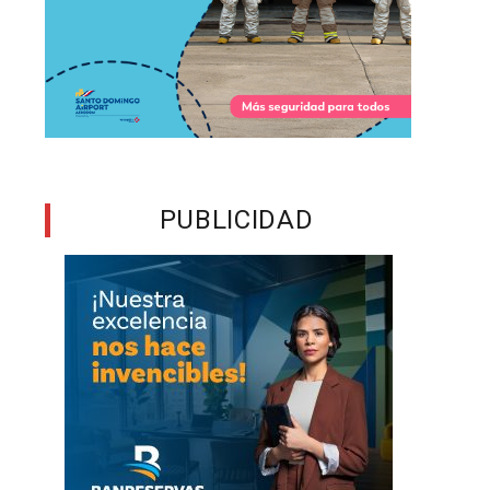
l
s
l
n
PUBLICIDAD