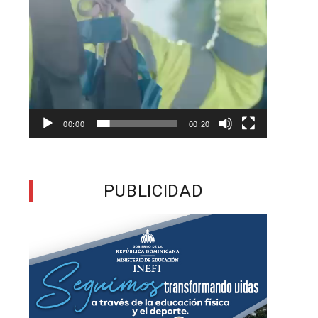
a
e
s
e
00:00
00:20
s
s
PUBLICIDAD
z
s
s
,