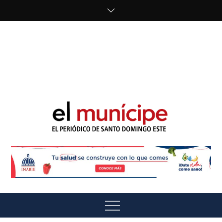
Skip
to
content
cipe.com/wp-
content/uploads/2023/10/F8WDDzzWwAEEBKD.jpeg"
alt="" />
El Munícipe
El periódico de Santo Domingo Este
Menu