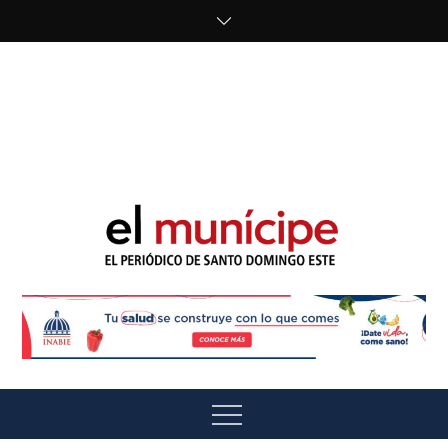
Skip
to
content
cipe.com/wp-
content/uploads/2023/10/F8WDDzzWwAEEBKD.jpeg"
alt="" />
El Munícipe
El periódico de Santo Domingo Este
Menu