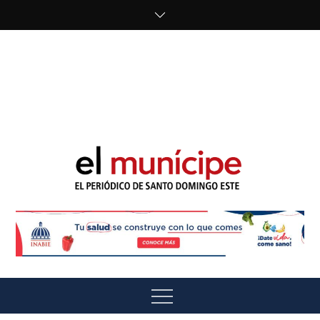
Skip
to
content
cipe.com/wp-
content/uploads/2023/10/F8WDDzzWwAEEBKD.jpeg"
alt="" />
El Munícipe
El periódico de Santo Domingo Este
Menu