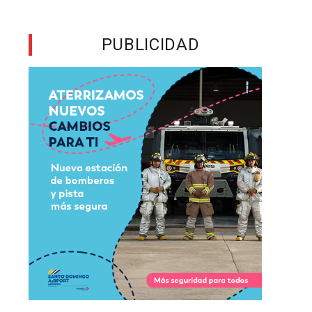
a
PUBLICIDAD
l
e
e
l
e
l
e
a