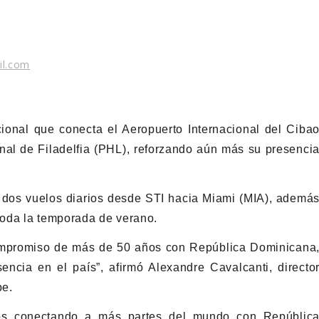
il.com
ional que conecta el Aeropuerto Internacional del Ciba
onal de Filadelfia (PHL), reforzando aún más su presenci
 dos vuelos diarios desde STI hacia Miami (MIA), ademá
toda la temporada de verano.
compromiso de más de 50 años con República Dominicana
ncia en el país”, afirmó Alexandre Cavalcanti, directo
be.
amos conectando a más partes del mundo con Repúblic