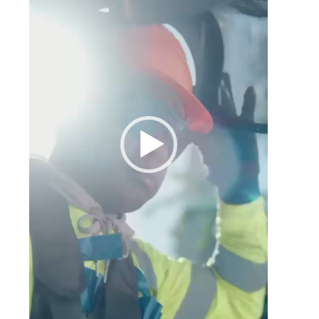
o
a
s
,
r
a