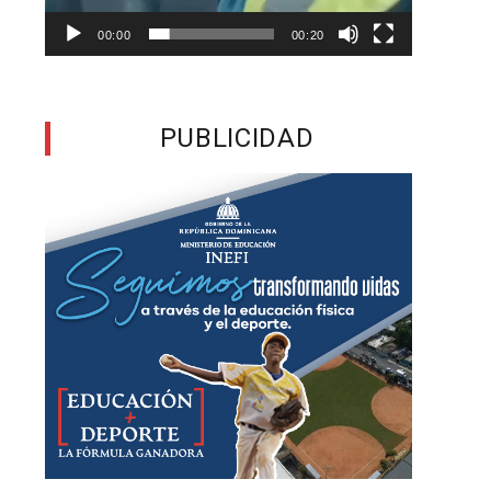
s
00:00
00:20
PUBLICIDAD
a
s
e
e