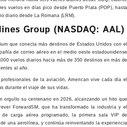
res vuelos en días pico desde Puerto Plata (POP), hast
icio diario desde La Romana (LRM).
rlines Group (NASDAQ: AAL)
mium que conecta más destinos de Estados Unidos con e
añía de correo aéreo en el medio oeste estadounidens
000 vuelos diarios hacia más de 350 destinos en más d
entes al año.
profesionales de la aviación, American vive cada día e
s durante el viaje de sus vidas.
 orgullo su centenario en 2026, alcanzando un hito qu
orever ForwardSM, que ha transformado la industria y e
io de carga aérea programado, la primera sala VIP d
 de una aerolínea, y continúa reinventando la experienci