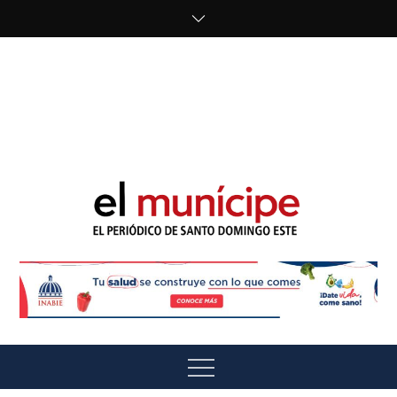
Skip
to
content
cipe.com/wp-
content/uploads/2023/10/F8WDDzzWwAEEBKD.jpeg"
alt="" />
El Munícipe
El periódico de Santo Domingo Este
Menu