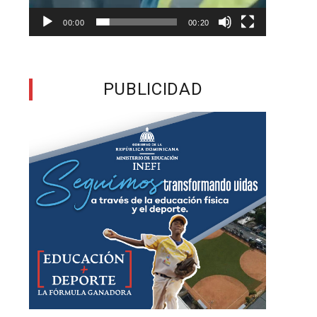
00:00
00:20
y
PUBLICIDAD
s
s
y
s
l
a