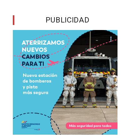
a
e
PUBLICIDAD
a
y