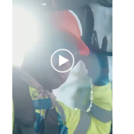
n
s
s